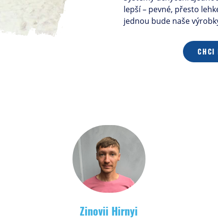
lepší – pevné, přesto leh
jednou bude naše výrobky 
CHCI
Zinovii Hirnyi