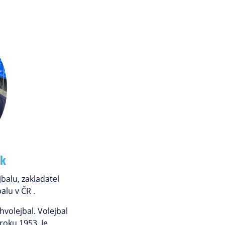
ík
balu, zakladatel
alu v ČR .
hvolejbal. Volejbal
 roku 1953. Je