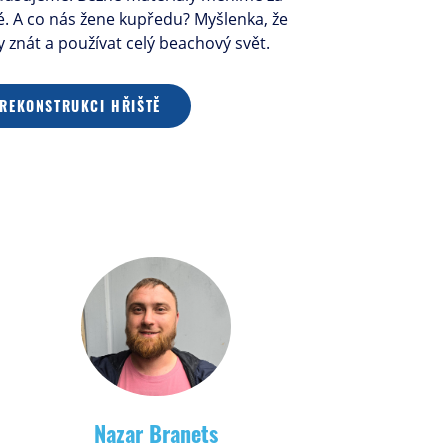
ké. A co nás žene kupředu? Myšlenka, že
znát a používat celý beachový svět.
 REKONSTRUKCI HŘIŠTĚ
Nazar Branets