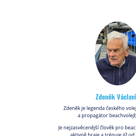
Zdeněk Václav
Zdeněk je legenda českého volej
a propagátor beachvolejb
Je nejzasvěcenější člověk pro beac
aktivně hraje a trénuje již od