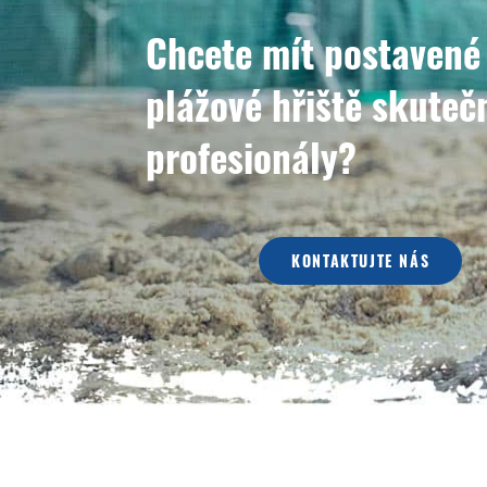
Chcete mít postavené
plážové hřiště skuteč
profesionály?
KONTAKTUJTE NÁS