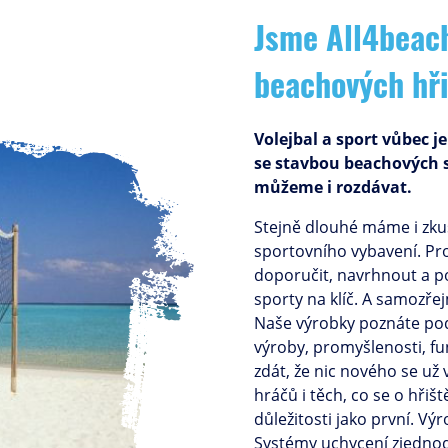
Jsme All4beach
beachových hři
Volejbal a sport vůbec j
se stavbou beachových s
můžeme i rozdávat.
Stejně dlouhé máme i zku
sportovního vybavení. P
doporučit, navrhnout a po
sporty na klíč. A samozřej
Naše výrobky poznáte podl
výroby, promyšlenosti, fu
zdát, že nic nového se už
hráčů i těch, co se o hřišt
důležitosti jako první. V
Systémy uchycení zjedno