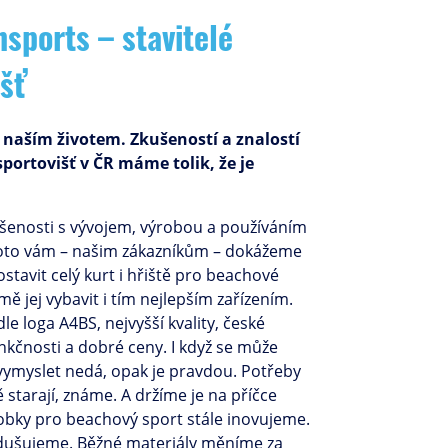
sports – stavitelé
šť
e naším životem. Zkušeností a znalostí
portovišť v ČR máme tolik, že je
šenosti s vývojem, výrobou a používáním
roto vám – našim zákazníkům – dokážeme
stavit celý kurt i hřiště pro beachové
mě jej vybavit i tím nejlepším zařízením.
e loga A4BS, nejvyšší kvality, české
nkčnosti a dobré ceny. I když se může
 vymyslet nedá, opak je pravdou. Potřeby
ě starají, známe. A držíme je na příčce
ýrobky pro beachový sport stále inovujeme.
dušujeme. Běžné materiály měníme za